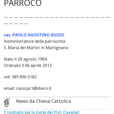
PARROCO
PARROCCHIA
«
GRUPPI
— — — — — — — — — — — — — — — — — — — — —
— — — — —
IND
«
SANTO PATRONO
sac. PAOLO AGOSTINO RUSSO
LA
IND
«
CHIESE E CAPPELLE
Amministratore della parrocchia
S. Maria dei Martiri in Martignano
STOR
CONS
IND
«
ORARI
Nato il 28 agosto 1984
EVENT
PAST
SUPP
IND
«
PARROCO
Ordinato il 06 aprile 2013
COMI
al
CHIE
IND
CANALE WEB
cell. 389 896 0182
FESTE
Santo
San
CATE
email: russopc1@libero.it
COMU
ROSA
Giova
ADOR
News da Chiesa Cattolica
COR
con
Battis
EUCA
Il cordoglio per la morte del Prof. Cavallari