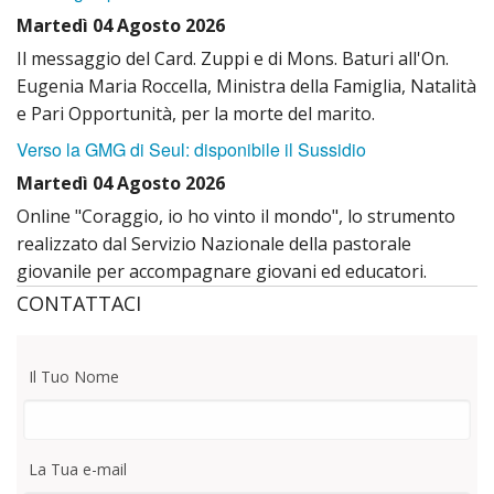
MINIS
il
CAPP
Martedì 04 Agosto 2026
Il messaggio del Card. Zuppi e di Mons. Baturi all'On.
OPER
Santo
Mado
Eugenia Maria Roccella, Ministra della Famiglia, Natalità
DELL
LITAN
delle
e Pari Opportunità, per la morte del marito.
Verso la GMG di Seul: disponibile il Sussidio
REGA
del
Grazi
Martedì 04 Agosto 2026
Santo
CHIE
Online "Coraggio, io ho vinto il mondo", lo strumento
realizzato dal Servizio Nazionale della pastorale
INNO
San
giovanile per accompagnare giovani ed educatori.
CONTATTACI
al
Franc
Santo
d’Assi
Il Tuo Nome
CANT
CHIE
al
Mado
La Tua e-mail