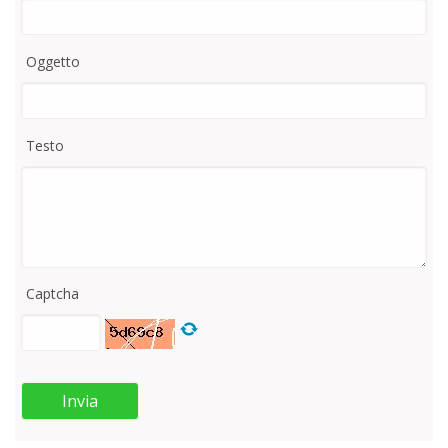
Santo
del
Mant
Oggetto
Testo
Captcha
Invia