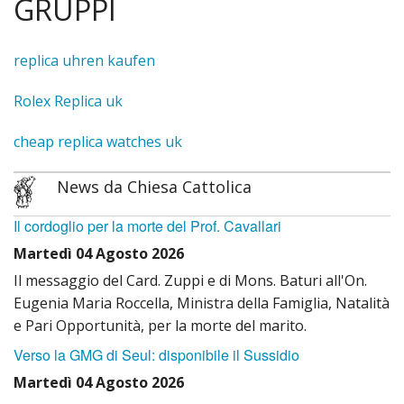
GRUPPI
PARROCCHIA
«
GRUPPI
replica uhren kaufen
IND
«
SANTO PATRONO
Rolex Replica uk
LA
IND
«
CHIESE E CAPPELLE
cheap replica watches uk
STOR
CONS
IND
«
ORARI
News da Chiesa Cattolica
EVENT
PAST
SUPP
IND
«
PARROCO
Il cordoglio per la morte del Prof. Cavallari
COMI
al
CHIE
IND
Martedì 04 Agosto 2026
CANALE WEB
Il messaggio del Card. Zuppi e di Mons. Baturi all'On.
FESTE
Santo
San
CATE
Eugenia Maria Roccella, Ministra della Famiglia, Natalità
e Pari Opportunità, per la morte del marito.
COMU
ROSA
Giova
ADOR
Verso la GMG di Seul: disponibile il Sussidio
COR
con
Battis
EUCA
Martedì 04 Agosto 2026