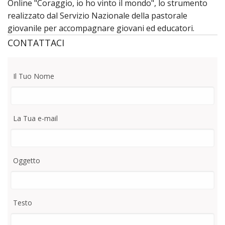
Online "Coraggio, io ho vinto il mondo", lo strumento
MINIS
il
CAPP
realizzato dal Servizio Nazionale della pastorale
OPER
Santo
Mado
giovanile per accompagnare giovani ed educatori.
CONTATTACI
DELL
LITAN
delle
REGA
del
Grazi
Il Tuo Nome
Santo
CHIE
INNO
San
La Tua e-mail
al
Franc
Oggetto
Santo
d’Assi
CANT
CHIE
Testo
al
Mado