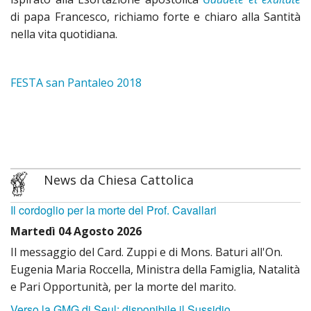
MINIS
il
CAPP
di papa Francesco, richiamo forte e chiaro alla Santità
nella vita quotidiana.
OPER
Santo
Mado
DELL
LITAN
delle
FESTA san Pantaleo 2018
REGA
del
Grazi
Santo
CHIE
INNO
San
News da Chiesa Cattolica
al
Franc
Il cordoglio per la morte del Prof. Cavallari
Santo
d’Assi
Martedì 04 Agosto 2026
Il messaggio del Card. Zuppi e di Mons. Baturi all'On.
CANT
CHIE
Eugenia Maria Roccella, Ministra della Famiglia, Natalità
e Pari Opportunità, per la morte del marito.
al
Mado
Verso la GMG di Seul: disponibile il Sussidio