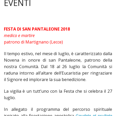
EVENTI
PARROCCHIA
«
GRUPPI
IND
«
SANTO PATRONO
FESTA DI SAN PANTALEONE 2018
medico e martire
LA
IND
«
CHIESE E CAPPELLE
patrono di Martignano (Lecce)
STOR
CONS
IND
«
ORARI
Il tempo estivo, nel mese di luglio, è caratterizzato dalla
Novena in onore di san Pantaleone, patrono della
EVENT
PAST
SUPP
IND
«
PARROCO
nostra Comunità. Dal 18 al 26 luglio la Comunità si
COMI
al
CHIE
IND
raduna intorno all’altare dell’Eucaristia per ringraziare
CANALE WEB
il Signore ed implorare la sua benedizione.
FESTE
Santo
San
CATE
La vigilia è un tutt’uno con la Festa che si celebra il 27
COMU
ROSA
Giova
ADOR
luglio.
COR
con
Battis
EUCA
In allegato il programma del percorso spirituale
ispirato alla Esortazione apostolica
Gaudete et exultate