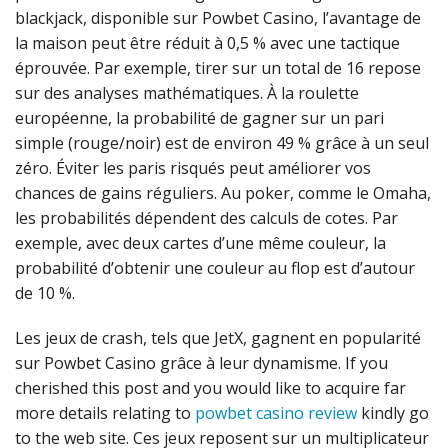
blackjack, disponible sur Powbet Casino, l’avantage de
la maison peut être réduit à 0,5 % avec une tactique
éprouvée. Par exemple, tirer sur un total de 16 repose
sur des analyses mathématiques. À la roulette
européenne, la probabilité de gagner sur un pari
simple (rouge/noir) est de environ 49 % grâce à un seul
zéro. Éviter les paris risqués peut améliorer vos
chances de gains réguliers. Au poker, comme le Omaha,
les probabilités dépendent des calculs de cotes. Par
exemple, avec deux cartes d’une même couleur, la
probabilité d’obtenir une couleur au flop est d’autour
de 10 %.
Les jeux de crash, tels que JetX, gagnent en popularité
sur Powbet Casino grâce à leur dynamisme. If you
cherished this post and you would like to acquire far
more details relating to
powbet casino review
kindly go
to the web site. Ces jeux reposent sur un multiplicateur