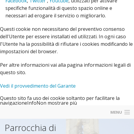
Facebook
,
Twitter
,
Youtube
, utilizzati per attivare
specifiche funzionalità di questo spazio online e
necessari ad erogare il servizio o migliorarlo.
Questi cookie non necessitano del preventivo consenso
dell'Utente per essere installati ed utilizzati. In ogni caso
l'Utente ha la possibilità di rifiutare i cookies modificando le
impostazioni del browser.
Per altre informazioni vai alla pagina informazioni legali di
questo sito.
Vedi il provvedimento del Garante
Questo sito fa uso dei cookie soltanto per facilitare la
navigazione
Info
Non mostrare più
MENU
Parrocchia di