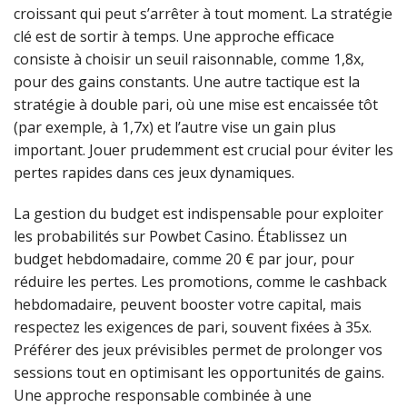
croissant qui peut s’arrêter à tout moment. La stratégie
clé est de sortir à temps. Une approche efficace
consiste à choisir un seuil raisonnable, comme 1,8x,
pour des gains constants. Une autre tactique est la
stratégie à double pari, où une mise est encaissée tôt
(par exemple, à 1,7x) et l’autre vise un gain plus
important. Jouer prudemment est crucial pour éviter les
pertes rapides dans ces jeux dynamiques.
La gestion du budget est indispensable pour exploiter
les probabilités sur Powbet Casino. Établissez un
budget hebdomadaire, comme 20 € par jour, pour
réduire les pertes. Les promotions, comme le cashback
hebdomadaire, peuvent booster votre capital, mais
respectez les exigences de pari, souvent fixées à 35x.
Préférer des jeux prévisibles permet de prolonger vos
sessions tout en optimisant les opportunités de gains.
Une approche responsable combinée à une