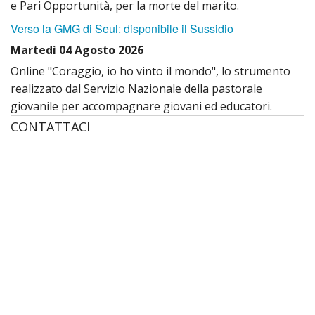
e Pari Opportunità, per la morte del marito.
Verso la GMG di Seul: disponibile il Sussidio
Martedì 04 Agosto 2026
Online "Coraggio, io ho vinto il mondo", lo strumento
realizzato dal Servizio Nazionale della pastorale
giovanile per accompagnare giovani ed educatori.
CONTATTACI
Il Tuo Nome
La Tua e-mail
Oggetto