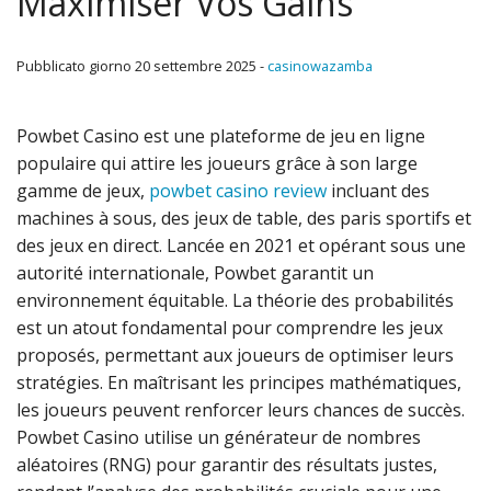
Maximiser Vos Gains
IND
«
SANTO PATRONO
LA
IND
«
CHIESE E CAPPELLE
Pubblicato giorno 20 settembre 2025 -
casinowazamba
STOR
CONS
IND
«
ORARI
Powbet Casino est une plateforme de jeu en ligne
EVENT
PAST
SUPP
IND
«
PARROCO
populaire qui attire les joueurs grâce à son large
gamme de jeux,
powbet casino review
incluant des
COMI
al
CHIE
IND
CANALE WEB
machines à sous, des jeux de table, des paris sportifs et
des jeux en direct. Lancée en 2021 et opérant sous une
FESTE
Santo
San
CATE
autorité internationale, Powbet garantit un
COMU
ROSA
Giova
ADOR
environnement équitable. La théorie des probabilités
est un atout fondamental pour comprendre les jeux
COR
con
Battis
EUCA
proposés, permettant aux joueurs de optimiser leurs
stratégies. En maîtrisant les principes mathématiques,
MINIS
il
CAPP
les joueurs peuvent renforcer leurs chances de succès.
Powbet Casino utilise un générateur de nombres
OPER
Santo
Mado
aléatoires (RNG) pour garantir des résultats justes,