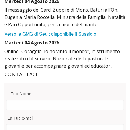
Martedì 04 Agosto 2026
Il messaggio del Card. Zuppi e di Mons. Baturi all'On.
Eugenia Maria Roccella, Ministra della Famiglia, Natalità
e Pari Opportunità, per la morte del marito.
Verso la GMG di Seul: disponibile il Sussidio
Martedì 04 Agosto 2026
Online "Coraggio, io ho vinto il mondo", lo strumento
realizzato dal Servizio Nazionale della pastorale
giovanile per accompagnare giovani ed educatori.
CONTATTACI
Il Tuo Nome
La Tua e-mail