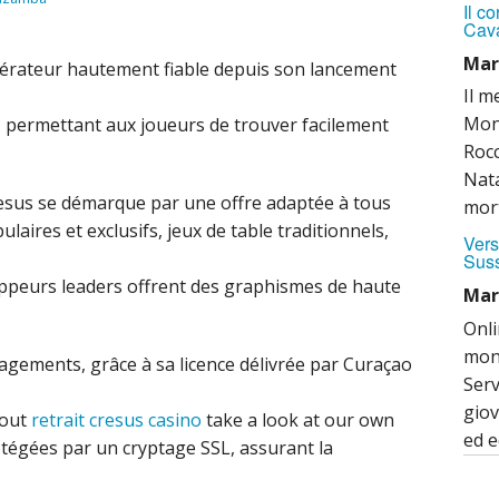
Il c
Cava
CANTI al Santo
Mar
érateur hautement fiable depuis son lancement
REGALITA
Il m
Mons
té, permettant aux joueurs de trouver facilement
Rocc
Nata
resus se démarque par une offre adaptée à tous
mort
laires et exclusifs, jeux de table traditionnels,
Vers
Suss
oppeurs leaders offrent des graphismes de haute
Mar
Onli
mond
agements, grâce à sa licence délivrée par Curaçao
Serv
giov
bout
retrait cresus casino
take a look at our own
ed e
otégées par un cryptage SSL, assurant la