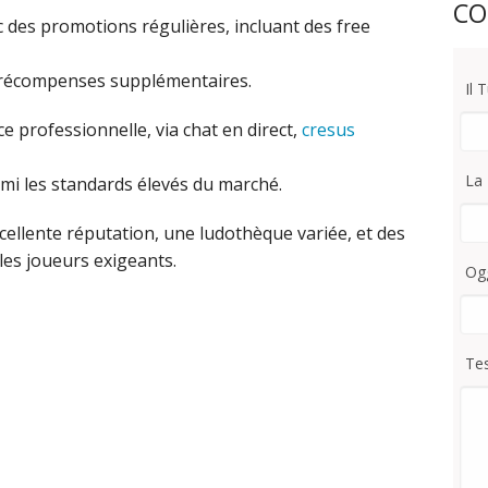
CO
 des promotions régulières, incluant des free
s récompenses supplémentaires.
Il
ce professionnelle, via chat en direct,
cresus
La 
mi les standards élevés du marché.
ellente réputation, une ludothèque variée, et des
les joueurs exigeants.
Og
Te