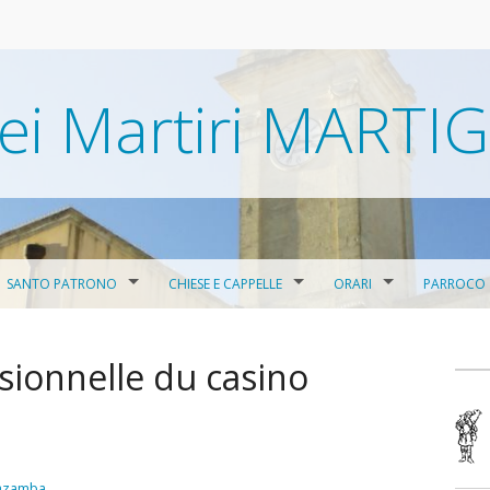
dei Martiri MART
SANTO PATRONO
CHIESE E CAPPELLE
ORARI
PARROCO
ASTORALE
SUPPLICA al Santo
CHIESA San Giovanni Battista
CATECHISMO
sionnelle du casino
STE
ROSARIO con il Santo
CAPPELLA Madonna delle Grazie
ADORAZIONE EUCARISTI
ONE
LITANIE del Santo
CHIESA San Francesco d’Assisi
INNO al Santo
CHIESA Madonna del Mantovano
azamba