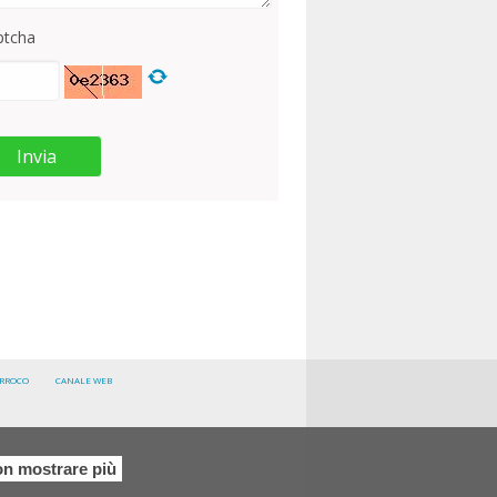
ptcha
Invia
RROCO
CANALE WEB
ISTICA
n mostrare più