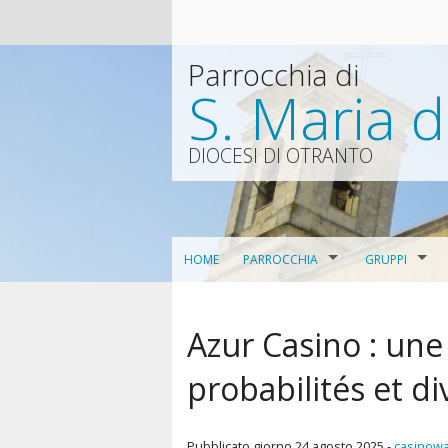
Parrocchia di
S. Maria 
DIOCESI DI OTRANTO
HOME
PARROCCHIA
GRUPPI
LA STORIA
CONSIGLIO P
Azur Casino : un
EVENTI
COMITATO FE
probabilités et d
COMUNICAZI
CORO
Pubblicato giorno 24 agosto 2025 -
casinow