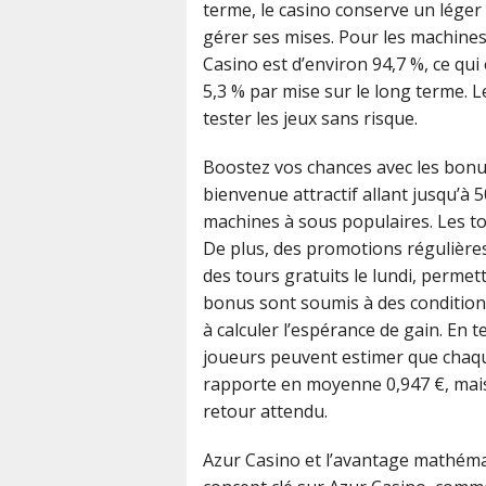
terme, le casino conserve un léger
gérer ses mises. Pour les machines
Casino est d’environ 94,7 %, ce qu
5,3 % par mise sur le long terme. 
tester les jeux sans risque.
Boostez vos chances avec les bon
bienvenue attractif allant jusqu’à
machines à sous populaires. Les to
De plus, des promotions régulièr
des tours gratuits le lundi, perme
bonus sont soumis à des condition
à calculer l’espérance de gain. En
joueurs peuvent estimer que chaqu
rapporte en moyenne 0,947 €, ma
retour attendu.
Azur Casino et l’avantage mathéma