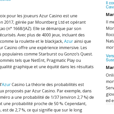
Il c
Cava
CANTI al Santo
Mar
oix pour les joueurs Azur Casino est une
REGALITA
Il m
 en 2017, gérée par Mountberg Ltd et opérant
Mons
çao (n° 1668/JAZ). Elle se démarque par son
Rocc
écurisés. Avec plus de 4000 jeux, incluant des
Nata
comme la roulette et le blackjack,
Azur
ainsi que
mort
zur Casino offre une expérience immersive. Les
es populaires comme Starburst ou Gonzo’s Quest.
Vers
Suss
nommés tels que NetEnt, Pragmatic Play ou
qualité graphique et une équité dans les résultats
Mar
Onli
mond
’
Azur
Casino La théorie des probabilités est
Serv
eux proposés par Azur Casino. Par exemple, dans
giov
méro a une probabilité de 1/37 (environ 2,7 %) de
ed e
ont une probabilité proche de 50 %. Cependant,
 est de 2,7 %, ce qui signifie que sur le long