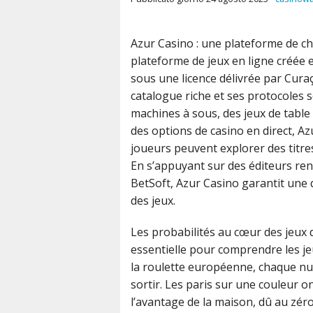
MINISTRANTI
Azur Casino : une plateforme de ch
OPERA DELLA 
plateforme de jeux en ligne créée
sous une licence délivrée par Cura
catalogue riche et ses protocoles s
machines à sous, des jeux de table 
des options de casino en direct, A
joueurs peuvent explorer des titr
En s’appuyant sur des éditeurs re
BetSoft, Azur Casino garantit une 
des jeux.
Les probabilités au cœur des jeux d
essentielle pour comprendre les j
la roulette européenne, chaque nu
sortir. Les paris sur une couleur 
l’avantage de la maison, dû au zéro,