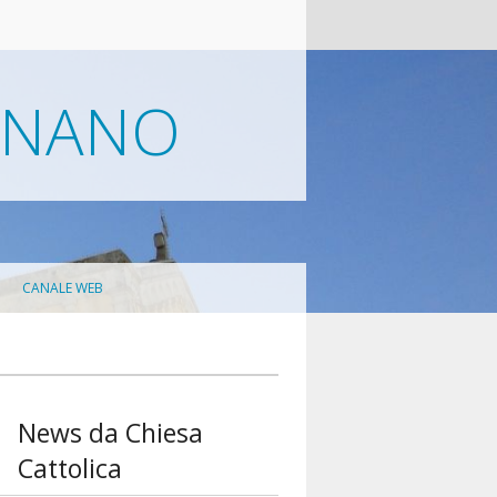
IGNANO
CANALE WEB
CA
News da Chiesa
Cattolica