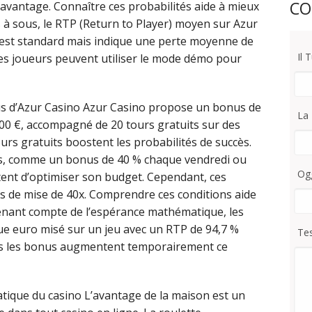
CO
 avantage. Connaître ces probabilités aide à mieux
 à sous, le RTP (Return to Player) moyen sur Azur
i est standard mais indique une perte moyenne de
Il
Les joueurs peuvent utiliser le mode démo pour
us d’Azur Casino Azur Casino propose un bonus de
La 
 500 €, accompagné de 20 tours gratuits sur des
urs gratuits boostent les probabilités de succès.
es, comme un bonus de 40 % chaque vendredi ou
Og
ttent d’optimiser son budget. Cependant, ces
s de mise de 40x. Comprendre ces conditions aide
 tenant compte de l’espérance mathématique, les
e euro misé sur un jeu avec un RTP de 94,7 %
Te
is les bonus augmentent temporairement ce
tique du casino L’avantage de la maison est un