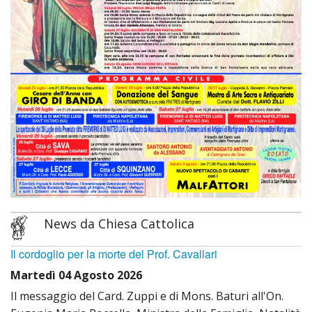
MINIS
il
CAPP
OPER
Santo
Mado
DELL
LITAN
delle
REGA
del
Grazi
Santo
CHIE
INNO
San
al
Franc
News da Chiesa Cattolica
Santo
d’Assi
Il cordoglio per la morte del Prof. Cavallari
CANT
CHIE
Martedì 04 Agosto 2026
al
Mado
Il messaggio del Card. Zuppi e di Mons. Baturi all'On.