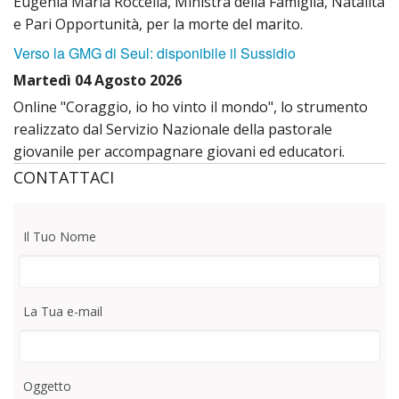
Eugenia Maria Roccella, Ministra della Famiglia, Natalità
Santo
del
e Pari Opportunità, per la morte del marito.
Mant
Verso la GMG di Seul: disponibile il Sussidio
Martedì 04 Agosto 2026
Online "Coraggio, io ho vinto il mondo", lo strumento
realizzato dal Servizio Nazionale della pastorale
giovanile per accompagnare giovani ed educatori.
CONTATTACI
Il Tuo Nome
La Tua e-mail
Oggetto